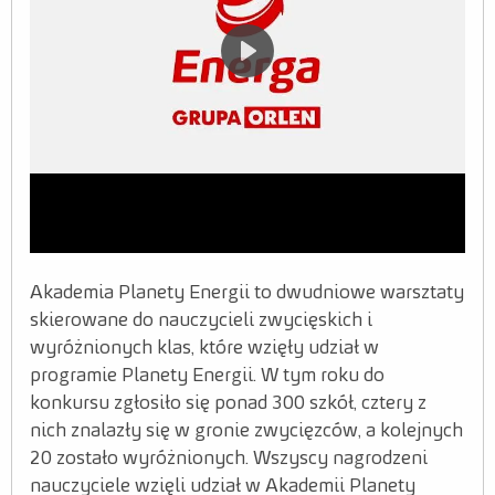
Dla mediów
Misja
Kraina bioróżnorodności
Kraina prądu
Kraina odpadów
Nauczyciel
Warto wiedzieć
Akademia Planety Energii to dwudniowe warsztaty
skierowane do nauczycieli zwycięskich i
Przewodnik
wyróżnionych klas, które wzięły udział w
programie Planety Energii. W tym roku do
Rodzic
konkursu zgłosiło się ponad 300 szkół, cztery z
Warto wiedzieć
nich znalazły się w gronie zwycięzców, a kolejnych
20 zostało wyróżnionych. Wszyscy nagrodzeni
Scenariusze
nauczyciele wzięli udział w Akademii Planety