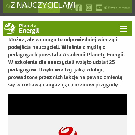
Z NAUCZYCIELAMI
szukaj
Odwiedź nas na facebook
Odwiedź nas na instagra
Odwiedź nas na you
Zaloguj
Czy można w łatwy i przystępny sposób uczyć
dzieci czym jest prąd, OZE i konwersja energii?
Można, ale wymaga to odpowiedniej wiedzy i
Aktualności
podejścia nauczycieli. Właśnie z myślą o
pedagogach powstała Akademii Planety Energii.
O programie
W szkoleniu dla nauczycieli wzięło udział 25
pedagogów. Dzięki wiedzy, jaką zdobyi,
Ambasadorzy
prowadzone przez nich lekcje na pewno zmienią
Kontakt
się w ciekawą i angażującą uczniów przygodę.
Regulamin
Zasady
Nagrody
Szablon prezentacji