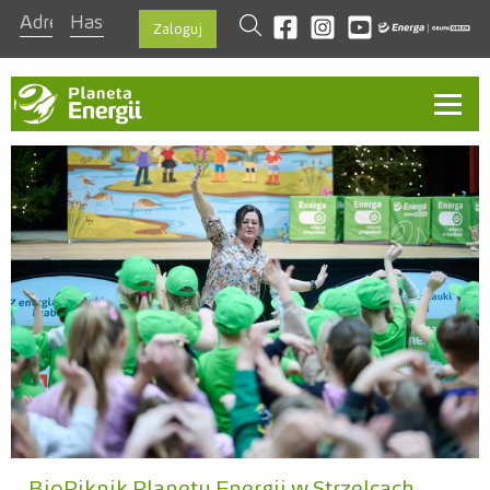
szukaj
Odwiedź nas na facebook
Odwiedź nas na instagra
Odwiedź nas na you
Zaloguj
Aktualności
O programie
Ambasadorzy
Kontakt
Regulamin
Zasady
Nagrody
Szablon prezentacji
BioPiknik Planety Energii w Strzelcach