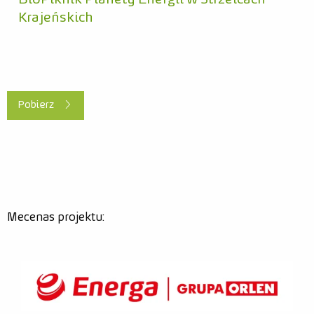
Dla mediów
Krajeńskich
Misja
Kraina bioróżnorodności
Kraina prądu
Pobierz
Kraina odpadów
Nauczyciel
Warto wiedzieć
Przewodnik
Mecenas projektu:
Rodzic
Warto wiedzieć
Scenariusze