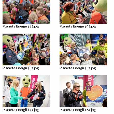
Dla mediów
Misja
Kraina bioróżnorodności
Planeta Energii (3).jpg
Planeta Energii (4).jpg
Kraina prądu
Kraina odpadów
Nauczyciel
Warto wiedzieć
Planeta Energii (5).jpg
Planeta Energii (6).jpg
Przewodnik
Rodzic
Warto wiedzieć
Scenariusze
Planeta Energii (7).jpg
Planeta Energii (8).jpg