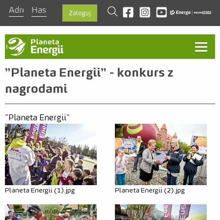
szukaj
Odwiedź nas na facebook
Odwiedź nas na instagra
Odwiedź nas na you
Zaloguj
Aktualności
"Planeta Energii" - konkurs z
nagrodami
O programie
Ambasadorzy
"Planeta Energii"
Kontakt
Regulamin
Zasady
Nagrody
Planeta Energii (1).jpg
Planeta Energii (2).jpg
Szablon prezentacji