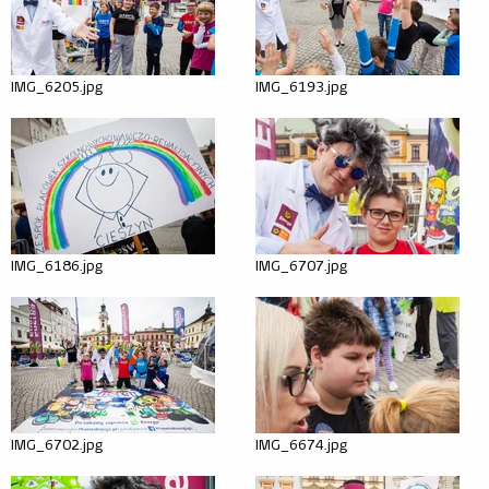
Dla mediów
Misja
IMG_6205.jpg
IMG_6193.jpg
Kraina bioróżnorodności
Kraina prądu
Kraina odpadów
Nauczyciel
IMG_6186.jpg
IMG_6707.jpg
Warto wiedzieć
Przewodnik
Rodzic
Warto wiedzieć
IMG_6702.jpg
IMG_6674.jpg
Scenariusze