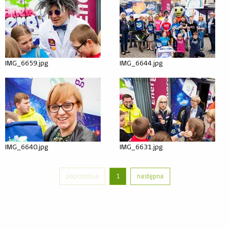
Relacje
Zdjęcia
Wideo
IMG_6659.jpg
IMG_6644.jpg
IMG_6640.jpg
IMG_6631.jpg
poprzednia
1
następna