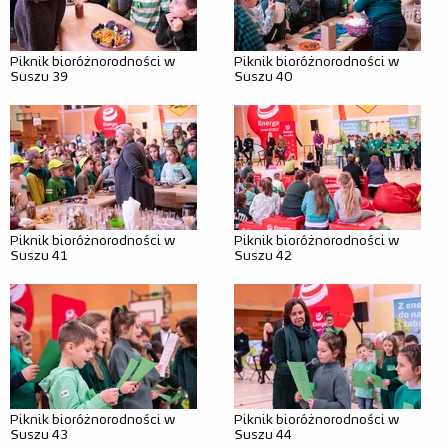
Dla mediów
Misja
Piknik bioróżnorodności w
Piknik bioróżnorodności w
Suszu 39
Suszu 40
Kraina bioróżnorodności
Kraina prądu
Kraina odpadów
Nauczyciel
Piknik bioróżnorodności w
Piknik bioróżnorodności w
Suszu 41
Suszu 42
Warto wiedzieć
Przewodnik
Rodzic
Warto wiedzieć
Piknik bioróżnorodności w
Piknik bioróżnorodności w
Scenariusze
Suszu 43
Suszu 44