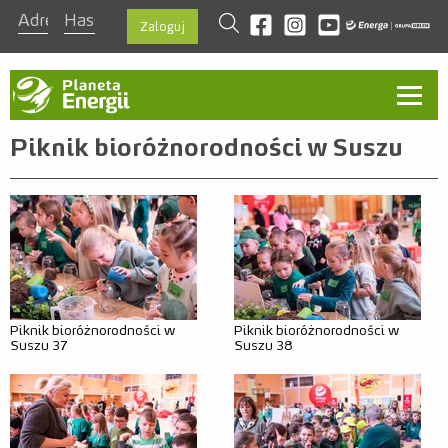
szukaj
Odwiedź nas na facebook
Odwiedź nas na instagra
Odwiedź nas na you
Zaloguj
Aktualności
Piknik bioróżnorodności w Suszu
O programie
Ambasadorzy
Kontakt
Regulamin
Piknik bioróżnorodności w
Piknik bioróżnorodności w
Zasady
Suszu 37
Suszu 38
Nagrody
Szablon prezentacji