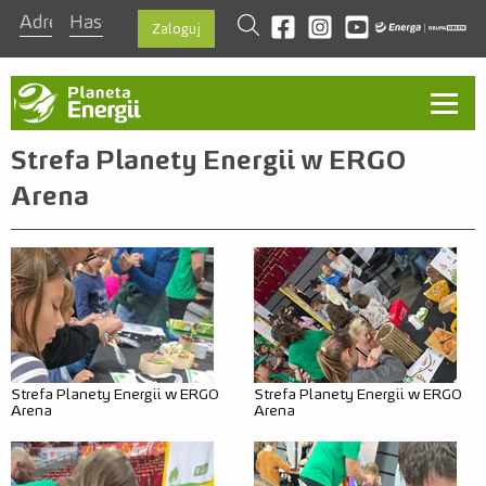
szukaj
Odwiedź nas na facebook
Odwiedź nas na instagra
Odwiedź nas na you
Zaloguj
Aktualności
Strefa Planety Energii w ERGO
Arena
O programie
Ambasadorzy
Kontakt
Regulamin
Zasady
Strefa Planety Energii w ERGO
Strefa Planety Energii w ERGO
Arena
Arena
Nagrody
Szablon prezentacji