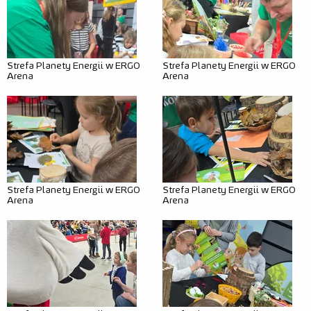
Dla mediów
Misja
Strefa Planety Energii w ERGO
Strefa Planety Energii w ERGO
Kraina bioróżnorodności
Arena
Arena
Kraina prądu
Kraina odpadów
Nauczyciel
Warto wiedzieć
Strefa Planety Energii w ERGO
Strefa Planety Energii w ERGO
Arena
Arena
Przewodnik
Rodzic
Warto wiedzieć
Scenariusze