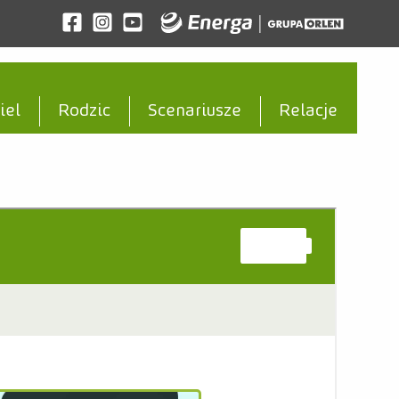
Odwiedź nas na facebook
Odwiedź nas na instagram
Odwiedź nas na youtube
iel
Rodzic
Scenariusze
Relacje