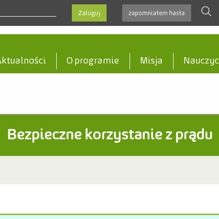
szukaj
Zaloguj
zapomniałem hasła
ktualności
O programie
Misja
Nauczyc