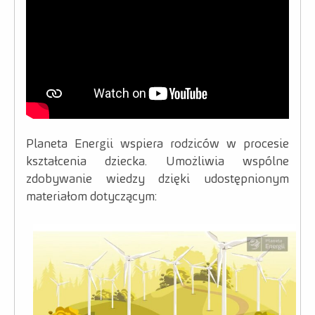
Dla mediów
Misja
Kraina bioróżnorodności
Kraina prądu
Kraina odpadów
Planeta Energii wspiera rodziców w procesie
Nauczyciel
kształcenia dziecka. Umożliwia wspólne
zdobywanie wiedzy dzięki udostępnionym
Warto wiedzieć
materiałom dotyczącym:
Przewodnik
Rodzic
Warto wiedzieć
Scenariusze