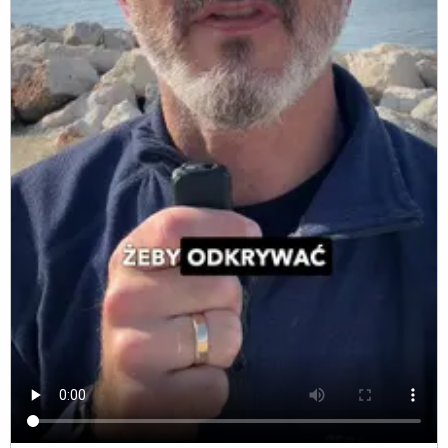
Dla mediów
Misja
Kraina bioróżnorodności
Kraina prądu
Kraina odpadów
Nauczyciel
Warto wiedzieć
Przewodnik
Rodzic
Warto wiedzieć
Scenariusze