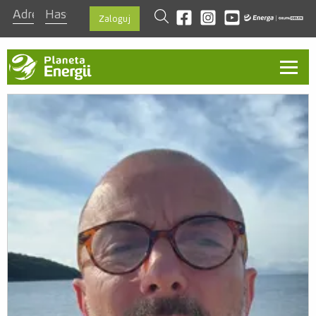
szukaj
Odwiedź nas na facebook
Odwiedź nas na instagra
Odwiedź nas na you
Zaloguj
Aktualności
O programie
Ambasadorzy
Kontakt
Regulamin
Zasady
Nagrody
Szablon prezentacji