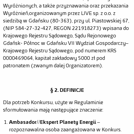
Dla mediów
Wyróżnionych, a także przyznawania oraz przekazania
Wyróżnień, organizowanym przez LIVE sp. z o.o. z
Misja
siedzibą w Gdańsku (80-363), przy ul. Piastowskiej 67,
(NIP 584-27-32-427, REGON 221918273) wpisana do
Kraina bioróżnorodności
Krajowego Rejestru Sądowego, Sądu Rejonowego
Kraina prądu
Gdańsk- Północ w Gdańsku VII Wydział Gospodarczy–
Krajowego Rejestru Sądowego, pod numerem KRS
Kraina odpadów
0000469064, kapitał zakładowy 5000 zł pod
Nauczyciel
patronatem (zwanym dalej Organizatorem).
Warto wiedzieć
Przewodnik
§ 2. DEFINICJE
Rodzic
Dla potrzeb Konkursu, użyte w Regulaminie
sformułowania mają następujące znaczenie:
Warto wiedzieć
Ambasador//Ekspert Planety Energii
–
Scenariusze
rozpoznawalna osoba zaangażowana w Konkurs.