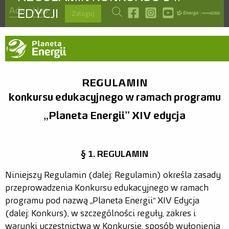
szukaj
Odwiedź nas na facebook
Odwiedź nas na instagra
Odwiedź nas na you
EDYCJI
Zaloguj
Aktualności
REGULAMIN
konkursu edukacyjnego w ramach programu
O programie
„Planeta Energii” XIV edycja
Ambasadorzy
Kontakt
§ 1. REGULAMIN
Regulamin
Niniejszy Regulamin (dalej: Regulamin) określa zasady
Zasady
przeprowadzenia Konkursu edukacyjnego w ramach
Nagrody
programu pod nazwą „Planeta Energii” XIV Edycja
(dalej: Konkurs), w szczególności reguły, zakres i
Szablon prezentacji
warunki uczestnictwa w Konkursie, sposób wyłonienia