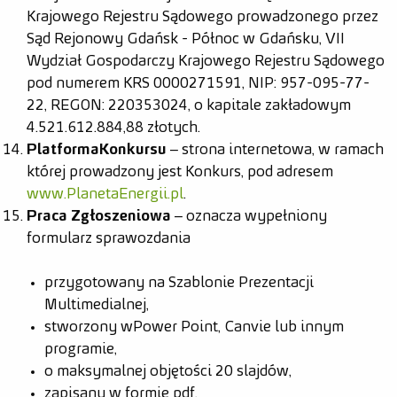
Krajowego Rejestru Sądowego prowadzonego przez
Sąd Rejonowy Gdańsk - Północ w Gdańsku, VII
Wydział Gospodarczy Krajowego Rejestru Sądowego
pod numerem KRS 0000271591, NIP: 957-095-77-
22, REGON: 220353024, o kapitale zakładowym
4.521.612.884,88 złotych.
Platforma
Konkursu
– strona internetowa, w ramach
której prowadzony jest Konkurs, pod adresem
www.PlanetaEnergii.pl
.
Praca Zgłoszeniowa
– oznacza wypełniony
formularz sprawozdania
przygotowany na Szablonie Prezentacji
Multimedialnej,
stworzony w Power Point, Canvie lub innym
programie,
o maksymalnej objętości 20 slajdów,
zapisany w formie pdf,