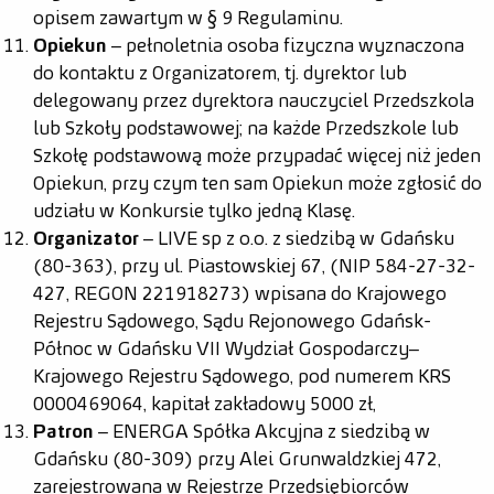
opisem zawartym w § 9 Regulaminu.
Opiekun
– pełnoletnia osoba fizyczna wyznaczona
do kontaktu z Organizatorem, tj. dyrektor lub
delegowany przez dyrektora nauczyciel Przedszkola
lub Szkoły podstawowej; na każde Przedszkole lub
Szkołę podstawową może przypadać więcej niż jeden
Opiekun, przy czym ten sam Opiekun może zgłosić do
udziału w Konkursie tylko jedną Klasę.
Organizator
– LIVE sp z o.o. z siedzibą w Gdańsku
(80-363), przy ul. Piastowskiej 67, (NIP 584-27-32-
427, REGON 221918273) wpisana do Krajowego
Rejestru Sądowego, Sądu Rejonowego Gdańsk-
Północ w Gdańsku VII Wydział Gospodarczy–
Krajowego Rejestru Sądowego, pod numerem KRS
0000469064, kapitał zakładowy 5000 zł,
Patron
– ENERGA Spółka Akcyjna z siedzibą w
Gdańsku (80-309) przy Alei Grunwaldzkiej 472,
zarejestrowana w Rejestrze Przedsiębiorców